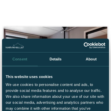
Consent
Details
About
Basecamp Narvik
This website uses cookies
Et nytt og moderne
l
eilighetshotell, midt i anlegget. Finn din
We use cookies to personalise content and ads, to
romkategori og bestill i dag.
provide social media features and to analyse our traffic.
We also share information about your use of our site with
Book overnatting
our social media, advertising and analytics partners who
may combine it with other information that you’ve