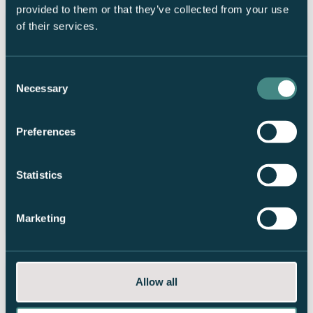
provided to them or that they’ve collected from your use
of their services.
Consent
Necessary
Selection
Preferences
Camp 291
Book din glasshytte allerede nå! Midnattssol, panoramautsikt og
Statistics
kompakt luksus!
Book overnatting
Marketing
Allow all