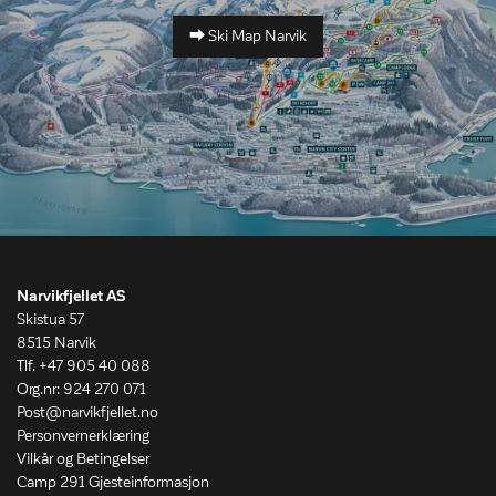
⮕ Ski Map Narvik
Narvikfjellet AS
Skistua 57
8515 Narvik
Tlf. +47 905 40 088
Org.nr: 924 270 071
Post@narvikfjellet.no
Personvernerklæring
Vilkår og Betingelser
Camp 291 Gjesteinformasjon