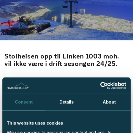
Stolheisen opp til Linken 1003 moh.
vil ikke være i drift sesongen 24/25.
I mars 2029 skal Narvik skal arrangere VM i alpint. De kommende
årene før mesterskapet vil det skje omfattende arenautbygging i
Narvikfjellet, og først på lista har vi den nye stolheisen,
Consent
Details
About
LinkenExpressen.
LinkenExpressen skal gå fra Øvre Gondolstasjon 656 moh. opp til
Linken 1003 moh., og vil få en annen heistrasee enn den gamle
This website uses cookies
stolheisen har i dag.
We use cookies to personalise content and ads, to