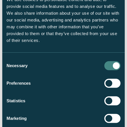
For å kunne drifte den gamle stolheisen fra 1990 ytterligere en sesong,
provide social media features and to analyse our traffic.
kreves betydelige investeringer. Dette er midler organisasjonen har
We also share information about your use of our site with
besluttet å legge i ny infrastruktur fremfor vedlikehold av en gammel
our social media, advertising and analytics partners who
heis. Det betyr at den gamle stolheisen ikke vil være åpen for skigjester
may combine it with other information that you’ve
slik den står i dag, og at den gamle Linkenheisen nå er historie.
provided to them or that they’ve collected from your use
Heisen blir stående under byggingen av den nye stolheisen, og vil blant
of their services.
annet vil bli brukt til varetransport i anleggsperioden. Deretter skal den
rives.
Vi planlegger åpning av den nye LinkenExpressen til skisesongen
Consent
25/26.
Necessary
Selection
Preferences
Du kan lese mer om VM i Narvik
her
!
Statistics
Marketing