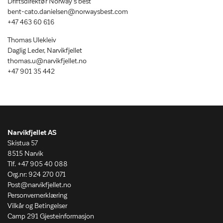
Driftsdirektør Norway’s best
bent-cato.danielsen@norwaysbest.com
+47 463 60 616
Thomas Ulekleiv
Daglig Leder, Narvikfjellet
thomas.u@narvikfjellet.no
+47 901 35 442
Narvikfjellet AS
Skistua 57
8515 Narvik
Tlf. +47 905 40 088
Org.nr: 924 270 071
Post@narvikfjellet.no
Personvernerklæring
Vilkår og Betingelser
Camp 291 Gjesteinformasjon